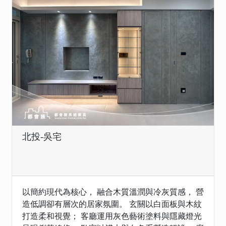
北投-吳宅
以簡約現代為核心， 融合木質溫潤與冷灰質感， 營
造低調卻有層次的居家氛圍。 玄關以白面板與木紋
打造柔和視覺； 客廳運用灰色藝術塗料與隱藏燈光