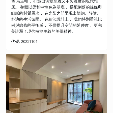
色 為主軸， 打造出沉穩高雅又不失溫度的現代雅
居。 整體以柔和中性色為基底， 搭配俐落的線條與
細膩的材質層次， 在光影之間呈現出簡約、靜謐、
舒適的生活氛圍。 在細節設計上， 我們特別重視比
例與線條的平衡感， 不僅提升空間的延伸度， 更完
美詮釋了現代極簡主義的美學精神。
代碼: 20251104