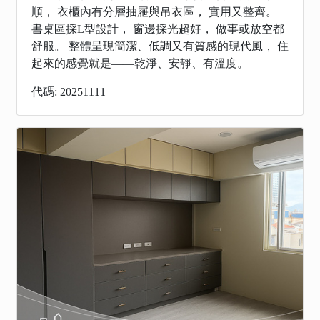
順， 衣櫃內有分層抽屜與吊衣區， 實用又整齊。
書桌區採L型設計， 窗邊採光超好， 做事或放空都
舒服。 整體呈現簡潔、低調又有質感的現代風， 住
起來的感覺就是——乾淨、安靜、有溫度。
代碼: 20251111