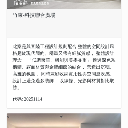
竹東-科技聯合廣場
此案是與宜陸工程設計規劃配合 整體的空間設計風
格趨於現代簡約、穩重又帶有細膩質感， 整體設計
理念： 「低調奢華、機能與美學並重」 透過深色系
櫃體、霧面材質與金屬細節的結合， 營造出沉穩、
高雅的氛圍， 同時兼顧收納實用性與空間層次感。
設計上避免過多裝飾， 以線條、光影與材質對比取
勝。
代碼: 20251114