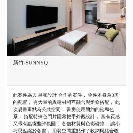
新竹-SUNNYQ
此案件為與 昌和設計 合作的案件， 物件本身為3房
的配置， 有大量的異建材相互融合與燈條搭配， 此
次規畫重點為公共空間， 書房使用簡約的飽和色
系， 搭配特殊色門片隱藏把手外觀設計， 富有質感
又帶有點綴些許氛圍， 各個材質與色彩碰撞， 讓小
巧思點綴於各處， 用餐空間重點作了收納與結合收