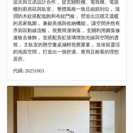
這次與立丞設計合作， 從玄關鞋櫃、電視櫃、電器
櫃到廚房區與臥室， 整體風格一致且細節到位， 溫
潤的木紋搭配低飽和布紋門板， 營造出沉穩又溫暖
的居家氛圍， 兼顧美感與收納機能， 讓空間井然有
序廚區動線流暢， 視覺簡潔俐落， 玄關利用圓弧修
邊板去修飾， 並搭配長虹玻璃增加光線與空間的透
視， 主臥室的懸空書桌減輕視覺重量， 並保留靈活
的地面空間， 打造出一個舒適、實用且耐看的理想
居所。
代碼: 20251003