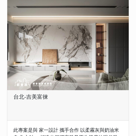
台北-吉美富徠
此專案是與 家一設計 攜手合作 以柔霧灰與奶油米