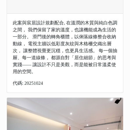
此案與宸居設計規劃配合, 在溫潤的木質與純白色調
之間， 我們保留了家的溫度，也讓機能成為生活的
一部分。 滑門後的轉角櫃體，以俐落線條整合收納
動線， 電視主牆以低彩度灰紋與木格柵交織出層
次， 讓整體視覺更沉穩，也更具生活感。 每一個抽
屜、每一道線條， 都源自對「居住細節」的思考與
實踐—— 讓設計不只是美觀，而是能被日常溫柔使
用的空間。
代碼: 20251024