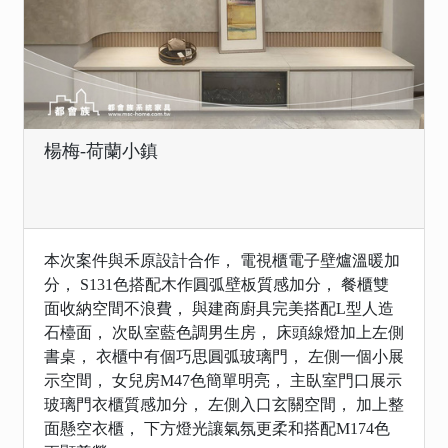
楊梅-荷蘭小鎮
本次案件與禾原設計合作， 電視櫃電子壁爐溫暖加
分， S131色搭配木作圓弧壁板質感加分， 餐櫃雙
面收納空間不浪費， 與建商廚具完美搭配L型人造
石檯面， 次臥室藍色調男生房， 床頭線燈加上左側
書桌， 衣櫃中有個巧思圓弧玻璃門， 左側一個小展
示空間， 女兒房M47色簡單明亮， 主臥室門口展示
玻璃門衣櫃質感加分， 左側入口玄關空間， 加上整
面懸空衣櫃， 下方燈光讓氣氛更柔和搭配M174色