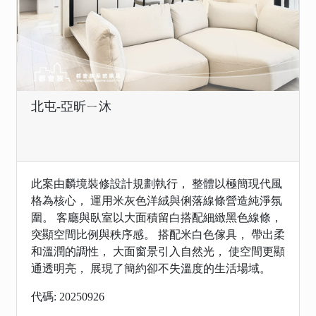
北屯-亞昕ㄧ沐
此案由麟境裝修設計規劃執行， 整體以極簡現代風
格為核心， 運用米灰色洋絨與俐落線條營造純淨氛
圍。 客廳與臥室以大面積留白搭配細緻黑色線條，
突顯空間比例與秩序感。 搭配米白色傢具， 帶出柔
和溫潤的調性， 大面窗景引入自然光， 使空間更顯
通透明亮， 展現了簡約卻不失溫度的生活場域。
代碼: 20250926