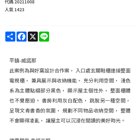
代碼
20211008
人氣
1423
Share
Facebook
X
Line
平鎮-威諾那
此案例為與好窩設計合作案， 入口處玄關鞋櫃連接整面
電視櫃， 兼具展示與收納機能， 充分利用空間， 淺色
系為主體點綴部分黑色， 顯示屋主個性外， 整面櫃體
也不覺壓迫。 書房利用灰白配色， 跳脫另一種空間，
呈現文青書香的氛圍， 規劃不同物品收納空間， 整體
不會顯得凌亂， 讓屋主可以沉浸在閱讀的美好時光。