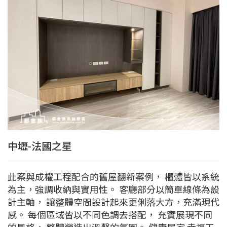
中壢-法國之星
此案與成權工程配合的舊屋翻新案例， 櫃體皆以系統
為主，強調收納與實用性。 客廳部分以簡單線條為設
計主軸， 讓整體空間設計起來更俐落大方，充滿現代
感。 每個區域皆以不同色調去搭配， 充實展現不同
的風格， 整體營造出溫馨的氛圍。 健康居家 幸福工