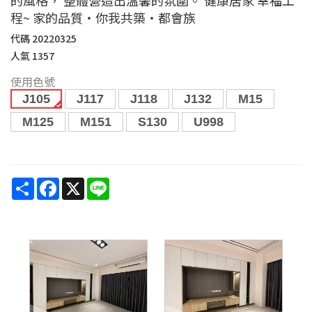
程~ 家的品質‧你我共築‧都會族
代碼
20220325
人氣
1357
使用色號
J105
J117
J118
J132
M15
M125
M151
S130
U998
Share
Facebook
X
Line