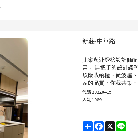
舖
新莊-中華路
此案與連登榜設計師配
書， 無把手的設計讓
炊飯收納櫃、微波爐、
家的品質‧你我共築‧
代碼
20220415
人氣
1089
Share
Facebook
X
Line