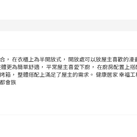
合， 在衣櫃上為半開放式， 開放處可以放屋主喜歡的漫
整體更為簡單舒適， 平常屋主喜愛下廚， 在廚房配置上搭
烤箱， 整體搭配上滿足了屋主的需求。 健康居家 幸福工
都會族