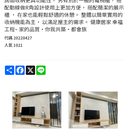
配動線做R角設計使用上更加方便， 搭配簡潔的展示
櫃 ， 在家也能輕鬆舒適的休憩。 整體以簡單實用的
收納機能為主， 以滿足屋主的需求。 健康居家 幸福
工程~ 家的品質‧你我共築‧都會族
代碼
20220427
人氣
1021
Share
Facebook
X
Line