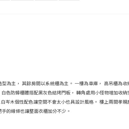
型為主， 其餘房間以系統櫃為主。 一樓為車庫， 高吊櫃為收
接， 白色防蟑櫃體搭配黑灰色結烤門板， 轉角處用小怪物增加收納
J111白岑木個性配色讓空間不會太小也具設計風格。 樓上兩間孝親
片把手的線條也讓整面衣櫃加分不少。