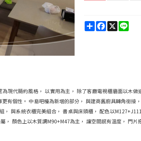
Share
Facebook
X
Line
為現代簡約風格， 以實用為主， 除了客廳電視櫃牆面以木做造
讓車庫更有個性。 中島吧檯為新增的部分， 與建商舊廚具轉角銜
床組， 與系統衣櫃完美組合， 書桌與床頭櫃， 配色以M127+
， 顏色上以木質調M90+M47為主， 讓空間感有溫度， 門