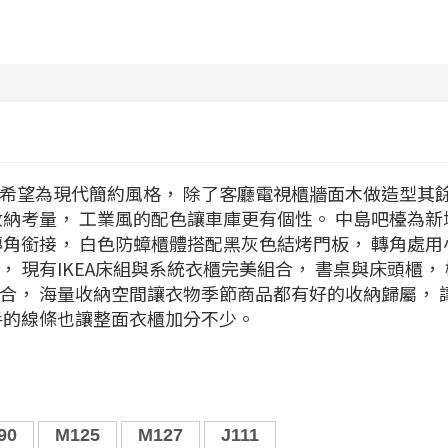
希望為現代簡約風格， 除了客廳電視櫃牆面木做造型其
收納考量， 工業風的配色讓車庫更有個性。 中島吧檯為新
轉角銜接， 白色防蟑櫃體搭配黑灰色結烤門板， 轉角處用
 現有IKEA床組與系統衣櫃完美組合， 書桌與床頭櫃，
合， 海量收納空間讓衣物季節商品都有好的收納歸屬， 
手的線條也讓整面衣櫃加分不少。
90
M125
M127
J111