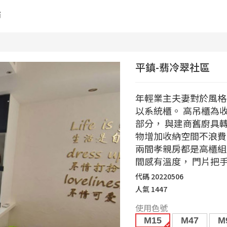
舖
平鎮-翡冷翠社區
年輕業主夫妻對於風格
以系統櫃。 高吊櫃為
部分， 與建商舊廚具
物增加收納空間不浪費，
兩間孝親房都是高櫃組
間感有溫度， 門片把
代碼
20220506
人氣
1447
使用色號
M15
M47
M