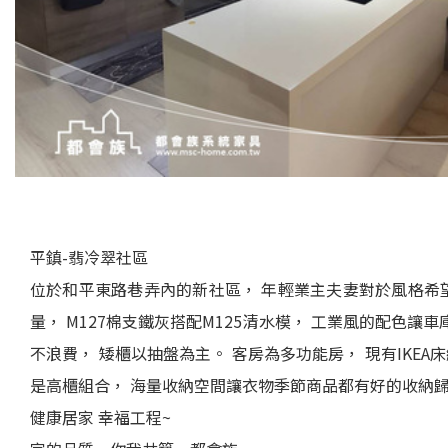
平鎮-翡冷翠社區
位於和平東路巷弄內的新社區， 年輕業主夫妻對於風格希望
量， M127棉支鐵灰搭配M125清水模， 工業風的配色
不浪費， 矮櫃以抽盤為主。 客房為多功能房， 現有IKEA
是高櫃組合， 海量收納空間讓衣物季節商品都有好的收納歸屬
健康居家 幸福工程~