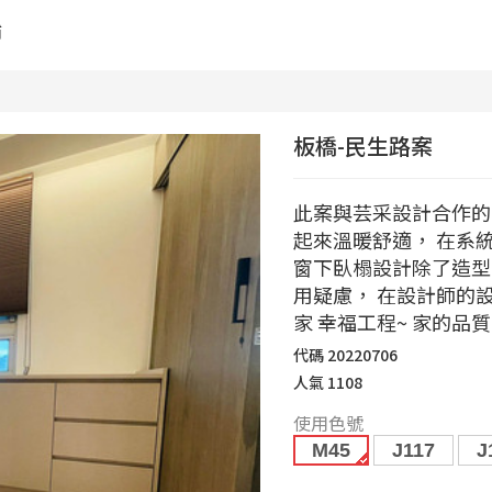
舖
板橋-民生路案
此案與芸采設計合作的
起來溫暖舒適， 在系
窗下臥榻設計除了造型
用疑慮， 在設計師的
家 幸福工程~ 家的品
代碼
20220706
人氣
1108
使用色號
M45
J117
J