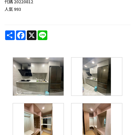
代碼
20220812
人氣
993
Share
Facebook
X
Line