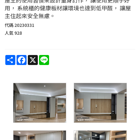
用， 系統櫃的健康板材讓環境也達到低甲醛， 讓屋
主住起來安全無慮。
代碼
20230331
人氣
928
Share
Facebook
X
Line