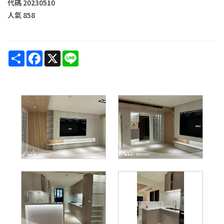
代碼
20230510
人氣
858
Share
Facebook
X
Line