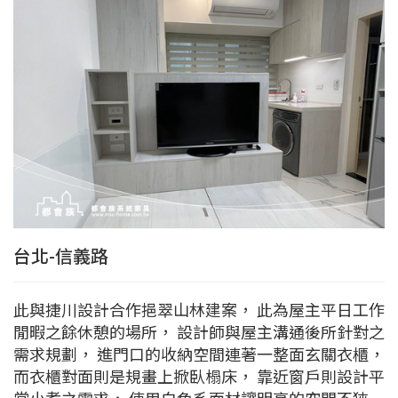
台北-信義路
此與捷川設計合作挹翠山林建案， 此為屋主平日工作
閒暇之餘休憩的場所， 設計師與屋主溝通後所針對之
需求規劃， 進門口的收納空間連著一整面玄關衣櫃，
而衣櫃對面則是規畫上掀臥榻床， 靠近窗戶則設計平
常小煮之需求， 使用白色系面材讓明亮的空間不狹