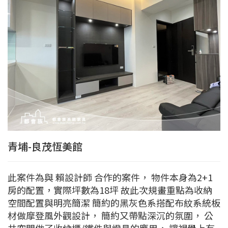
青埔-良茂恆美館
此案件為與 賴設計師 合作的案件， 物件本身為2+1
房的配置，實際坪數為18坪 故此次規畫重點為收納
空間配置與明亮簡潔 簡約的黑灰色系搭配布紋系統板
材做摩登風外觀設計， 簡約又帶點深沉的氛圍， 公
共空間做了收納櫃/鐵件與燈具的應用， 讓視覺上有