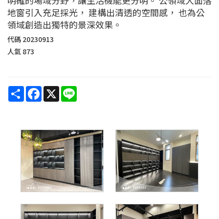
地窗引入充足採光， 建構出清透的空間感， 也為公
領域創造出獨特的景深效果。
代碼
20230913
人氣
873
Share
Facebook
X
Line