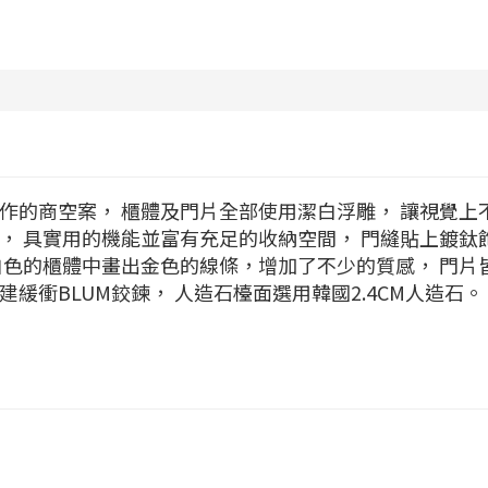
作的商空案， 櫃體及門片全部使用潔白浮雕， 讓視覺上
， 具實用的機能並富有充足的收納空間， 門縫貼上鍍鈦
白色的櫃體中畫出金色的線條，增加了不少的質感， 門片
緩衝BLUM鉸鍊， 人造石檯面選用韓國2.4CM人造石。