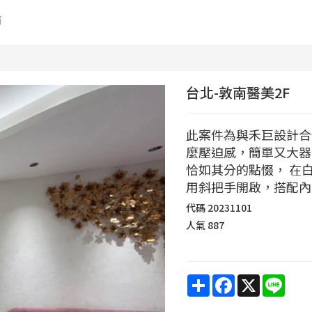
舖
台北-敦南醫美2F
此案件為與禾巨設計合
麼壓迫感，簡單又大器
恰如其分的點惙， 在
用斜把手開啟，搭配內建
代碼
20231101
人氣
887
Share
Facebook
X
Line