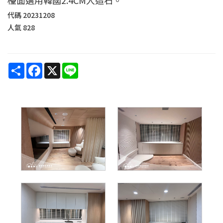
代碼
20231208
人氣
828
Share
Facebook
X
Line