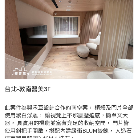
台北-敦南醫美3F
此案件為與禾巨設計合作的商空案， 櫃體及門片全部
使用潔白浮雕， 讓視覺上不那麼壓迫感，簡單又大
器， 具實用的機能並富有充足的收納空間， 門片皆
使用斜把手開啟，搭配內建緩衝BLUM鉸鍊， 人造石
檯面選用韓國2.4CM人造石。