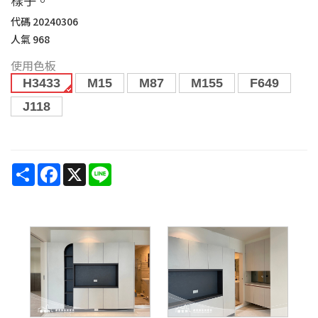
代碼
20240306
人氣
968
使用色板
H3433
M15
M87
M155
F649
J118
Share
Facebook
X
Line