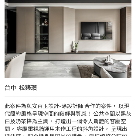
台中-松築瓚
此案件為與安百玉設計-涂設計師 合作的案件， 以現
代簡約風格呈現空間的寂靜與質感！ 公共空間以黑灰
白及奶茶棕為主調， 打造出一個令人驚艷的客廳空
間。 客廳電視牆運用木作工程的斜角設計， 呈現出
延伸感， 配合桶身與門片的跳色， 營造線條分隔的