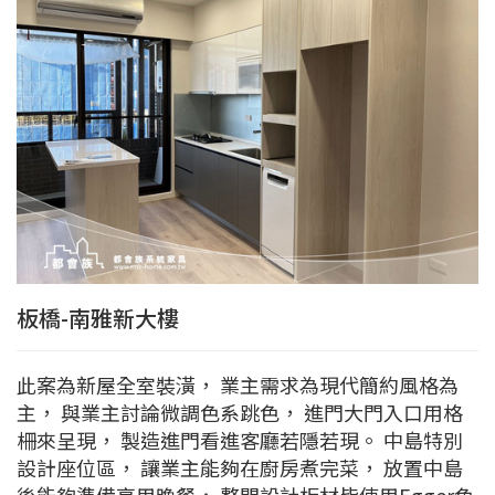
板橋-南雅新大樓
此案為新屋全室裝潢， 業主需求為現代簡約風格為
主， 與業主討論微調色系跳色， 進門大門入口用格
柵來呈現， 製造進門看進客廳若隱若現。 中島特別
設計座位區， 讓業主能夠在廚房煮完菜， 放置中島
後能夠準備享用晚餐， 整間設計板材皆使用Egger色