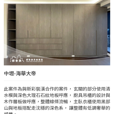
中壢-海華大帝
此案件為與新彩裝潢合作的案件， 玄關的部分使用清
水模與深色大理石石紋地板呼應， 廚具吊櫃的設計與
木作層板做呼應，整體線條流暢， 主臥衣櫃使用黑部
山與地板搭配走沈穩的深色系， 讓整體有低調奢華的
感覺。