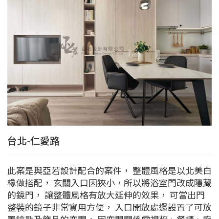
台北-仁愛路
此案是與亞若設計配合的案件， 整體風格是以北美白
橡做搭配， 玄關入口因狹小，所以將浴室門改成隱藏
的鏡門， 讓整體風格有放大延伸的效果， 可當出門
整裝的鏡子非常實用方便， 入口開放處還設置了可放
置鑰匙及飾品的空間， 因空間關係電視牆、餐櫃、廚