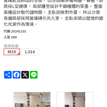
房採L型連慣， 局部鏤空設計不顯櫃體的笨重， 整面
高櫃設計取代儲物間， 主臥因無對外窗， 所以沙發
背牆局部採用玻璃磚引光入室， 主臥床頭以壁燈的變
化光源作為情境，
代碼
20241101
人氣
569
使用色板
M15
L314
Share
Facebook
X
Line