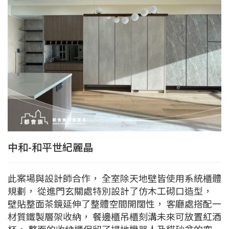
中和-和平世紀麗晶
此案場與設計師合作， 全室除天地壁皆使用系統櫃體
規劃， 從進門玄關處特別設計了仿木工砌口造型，
壁貼整面茶鏡延伸了整體空間開闊性， 客廳處搭配一
材質鐵製層架收納， 餐邊櫃吊櫃刻溝未來可放置紅酒
杯， 整面的收納櫃保留了掃地機器人及貓砂盆的空