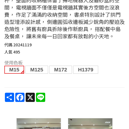
間， 電視牆面不僅僅是電視牆其實後方空間也沒浪
費， 作足了滿滿的收納空間， 書桌特別設計了拱門
造型增添設計感， 側邊圓弧收邊板減少銳角的壓迫及
危險性， 將舊有廚具拆除後作新廚具， 搭配餐中島
及餐桌， 讓未來每一日回家都有放鬆的小天地。
代碼
20241119
人氣
495
使用色板
M15
M125
M172
H1379
Share
Facebook
X
Line