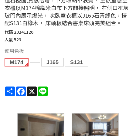
衣櫃以M174棉織米白布下方間接照明， 右側口框灰
玻門內展示燈光， 次臥室衣櫃以J165石青綠色，搭
配S131白橡木， 床頭板結合書桌床頭完美組合。
代碼
20241126
人氣
523
使用色板
M174
J165
S131
Share
Facebook
X
Line