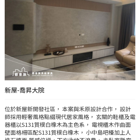
新屋-喬昇大院
位於新屋新開發社區， 本案與禾原設計合作， 設計
師採用輕奢風格點綴現代居家風格， 玄關的鞋櫃及電
器櫃以S131質樸白橡木為主色系， 電視櫃木作曲面
壁面格柵區配S131質樸白橡木， 小中島吧檯加上人
造石檯面,質感倍增，下方收納不浪費， 主臥室懸空