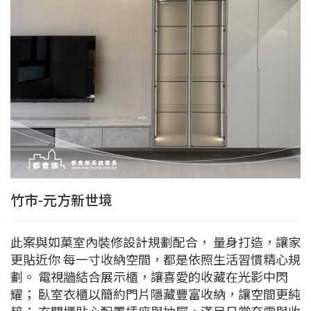
竹市-元方新世境
此案與如菓室內裝修設計規劃配合， 量身打造，讓家
更貼近你 每一寸收納空間，都是依照生活習慣精心規
劃。 電視牆結合展示櫃，讓喜愛的收藏在光影中閃
耀； 臥室衣櫃以簡約門片隱藏豐富收納，讓空間更純
粹； 玄關櫃貼心配置插座與抽屜，滿足日常充電與收