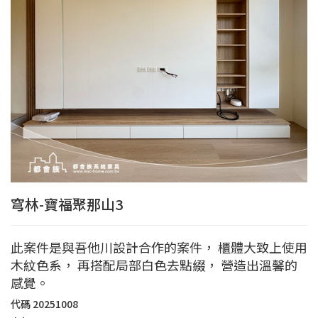
穹林-寶福聚那山3
此案件是與吾他川設計合作的案件， 櫃體大致上使用
木紋色系， 再搭配局部白色去點綴， 營造出溫馨的
感覺。
代碼
20251008