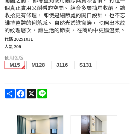
個真正實用又耐看的空間。 結合多層抽屜收納， 讓
收拾更有條理， 即使是細節處的開口設計， 也不忘
維持整體的俐落感。 自然光透進窗邊， 映照出木紋
的紋理層次， 讓生活的節奏， 在簡約中更顯溫柔。
代碼
20251031
人氣
206
使用色板
M15
M128
J116
S131
Share
Facebook
X
Line