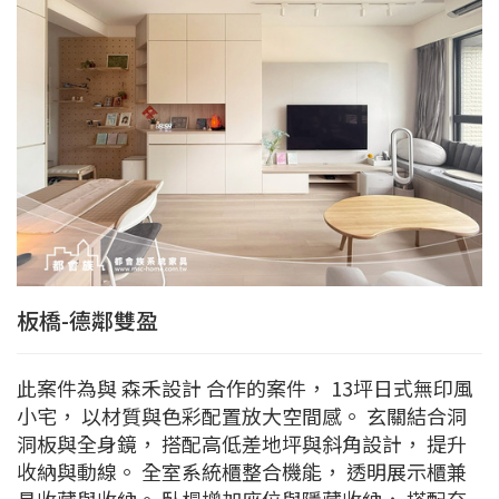
板橋-德鄰雙盈
此案件為與 森禾設計 合作的案件， 13坪日式無印風
小宅， 以材質與色彩配置放大空間感。 玄關結合洞
洞板與全身鏡， 搭配高低差地坪與斜角設計， 提升
收納與動線。 全室系統櫃整合機能， 透明展示櫃兼
具收藏與收納。 臥榻增加座位與隱藏收納， 搭配充