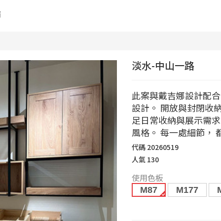
舖
淡水-中山一路
此案與戴吉娜設計配合
設計。 開放與封閉收
足日常收納與展示需求
風格。 每一處細節，
代碼
20260519
人氣
130
使用色板
M87
M177