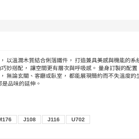
， 以溫潤木質結合俐落鐵件， 打造兼具美感與機能的系
納巧妙搭配， 讓空間更有層次與呼吸感。 量身訂製的配置
， 無論玄關、客廳或臥室， 都能展現簡約而不失溫度的
 都是品味的延伸。
M176
J108
J116
U702