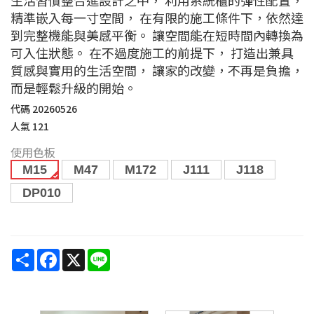
精準嵌入每一寸空間， 在有限的施工條件下，依然達
到完整機能與美感平衡。 讓空間能在短時間內轉換為
可入住狀態。 在不過度施工的前提下， 打造出兼具
質感與實用的生活空間， 讓家的改變，不再是負擔，
而是輕鬆升級的開始。
代碼
20260526
人氣
121
使用色板
M15
M47
M172
J111
J118
DP010
Share
Facebook
X
Line